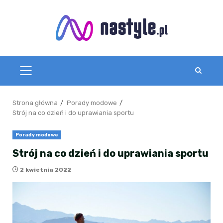
Przejdź
do
treści
MENU
GŁÓWNE
Strona główna
Porady modowe
Strój na co dzień i do uprawiania sportu
Porady modowe
Strój na co dzień i do uprawiania sportu
2 kwietnia 2022