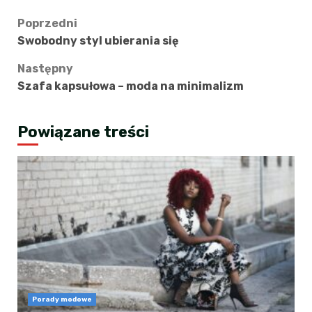
Zobacz
Poprzedni
Swobodny styl ubierania się
wpisy
Następny
Szafa kapsułowa – moda na minimalizm
Powiązane treści
Porady modowe